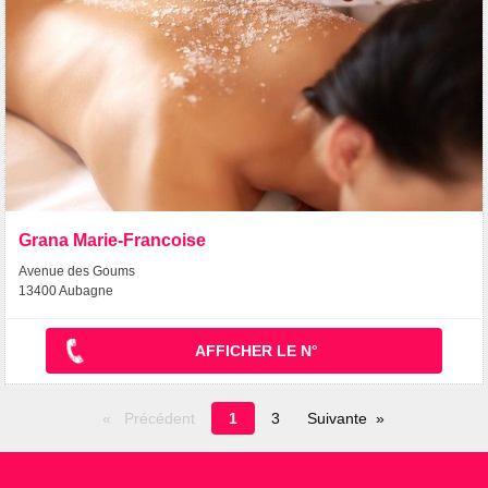
Grana Marie-Francoise
Avenue des Goums
13400 Aubagne
AFFICHER LE N°
Page
Précédent
1
3
Suivante
en
cours