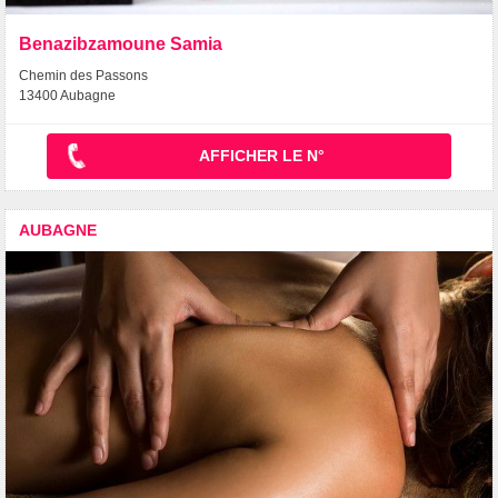
Benazibzamoune Samia
Chemin des Passons
13400 Aubagne
AFFICHER LE N°
AUBAGNE