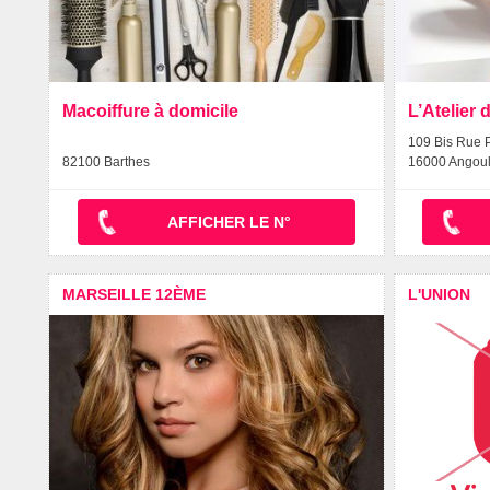
Macoiffure à domicile
L’Atelier
109 Bis Rue P
82100 Barthes
16000 Angou
AFFICHER LE N°
MARSEILLE 12ÈME
L'UNION