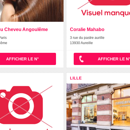
 du Cheveu Angoulême
Coralie Mahabo
aris
3 rue du pastre aurille
lême
13930 Aureille
AFFICHER LE N°
AFFICHER LE N
LILLE