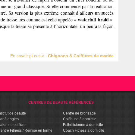
nue un grand classique. Si elle commence par la réalisation
rré. Sa version la plus extrême connaît d’ailleurs un succès
waterfall
braid
 de tresse très connue est celle appelée «
»,
sque la tresse se présente à l’horizontale, un peu à la façon
En savoir plus sur :
Chignons & Coiffures de mariée
CENTRES DE BEAUTÉ RÉFÉRENCÉS
nstitut de beauté
Centre de bronzage
ar à ongles
Coiffeuse à domicile
alon de coiffure
Esthéticienne à domicile
entre Fitness / Remise en forme
Coach Fitness à domicile