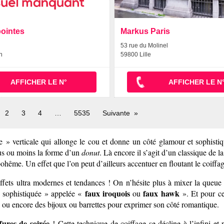
pointes
Markus Paris
53 rue du Molinel
n
59800 Lille
AFFICHER LE N°
AFFICHER LE N
ge
2
3
4
5535
Suivante
rs
 » verticale qui allonge le cou et donne un côté glamour et sophisti
plus ou moins la forme d’un
donut
. Là encore il s’agit d’un classique de l
ohême. Un effet que l’on peut d’ailleurs accentuer en floutant le coiffa
ffets ultra modernes et tendances ! On n’hésite plus à mixer la queue 
faux iroquois
faux hawk
k sophistiquée » appelée «
ou
». Et pour c
k ou encore des bijoux ou barrettes pour exprimer son côté romantique.
ffures de soirée
! Cette technique de coiffage se décline à l’infini et