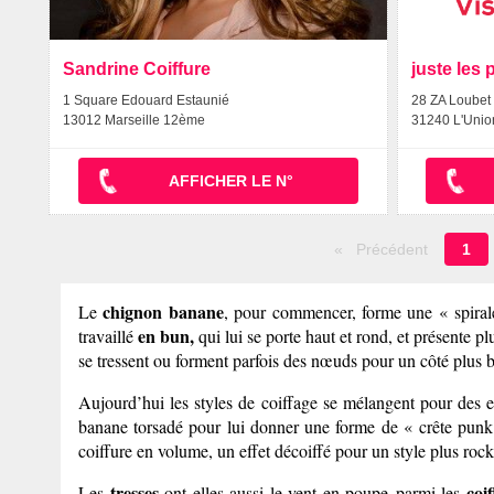
Sandrine Coiffure
juste les 
1 Square Edouard Estaunié
28 ZA Loubet
13012 Marseille 12ème
31240 L'Unio
AFFICHER LE N°
Pa
Précédent
1
en
cou
chignon banane
Le
, pour commencer, forme une « spirale
en bun,
travaillé
qui lui se porte haut et rond, et présente 
se tressent ou forment parfois des nœuds pour un côté plus b
Aujourd’hui les styles de coiffage se mélangent pour des e
banane torsadé pour lui donner une forme de « crête pun
coiffure en volume, un effet décoiffé pour un style plus roc
tresses
coi
Les
ont elles aussi le vent en poupe parmi les