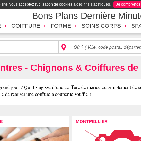
site, vous acceptez l'utilisation de cookies à des fins statistiques.
Je comprends
Bons Plans Dernière Minu
É
COIFFURE
FORME
SOINS CORPS
SP
ntres - Chignons & Coiffures de
nd jour ? Qu’il s’agisse d’une coiffure de mariée ou simplement de soiré
e de réaliser une coiffure à couper le souffle !
E
MONTPELLIER