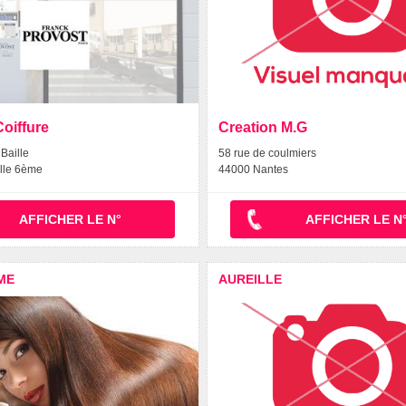
Coiffure
Creation M.G
Baille
58 rue de coulmiers
lle 6ème
44000 Nantes
AFFICHER LE N°
AFFICHER LE N
ME
AUREILLE