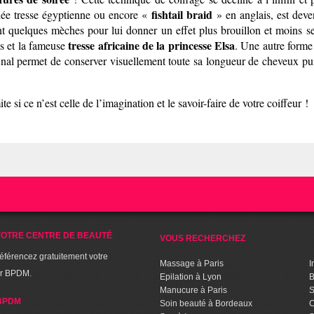
fishtail braid
elée tresse égyptienne ou encore «
» en anglais, est deve
ant quelques mèches pour lui donner un effet plus brouillon et moins se
tresse africaine de la princesse Elsa
s et la fameuse
. Une autre forme
 final permet de conserver visuellement toute sa longueur de cheveux pui
e si ce n’est celle de l’imagination et le savoir-faire de votre coiffeur !
OTRE CENTRE DE BEAUTÉ
VOUS RECHERCHEZ
référencez gratuitement votre
Massage à Paris
I
ur BPDM.
Epilation à Lyon
B
Manucure à Paris
S
BPDM
Soin beauté à Bordeaux
C