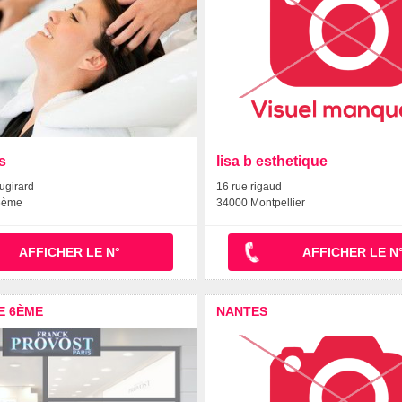
s
lisa b esthetique
ugirard
16 rue rigaud
6ème
34000 Montpellier
AFFICHER LE N°
AFFICHER LE N
E 6ÈME
NANTES