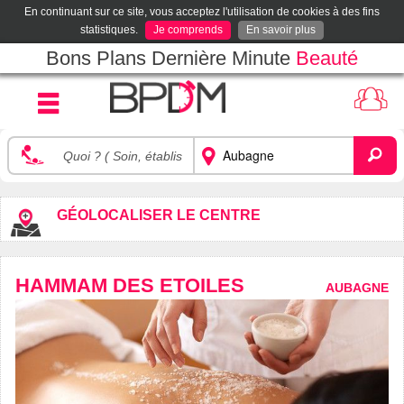
En continuant sur ce site, vous acceptez l'utilisation de cookies à des fins
statistiques.
Je comprends
En savoir plus
Bons Plans Dernière Minute
Beauté
GÉOLOCALISER LE CENTRE
HAMMAM DES ETOILES
AUBAGNE