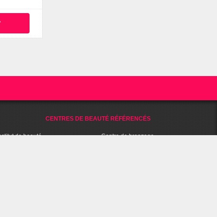
°
CENTRES DE BEAUTÉ RÉFÉRENCÉS
nstitut de beauté
Centre de bronzage
ar à ongles
Coiffeuse à domicile
alon de coiffure
Esthéticienne à domicile
entre Fitness / Remise en forme
Coach Fitness à domicile
pa et Balnéo
Parfumerie
entre de bien-être
Parapharmacie
halassothérapie
Agence Conseils en Image
entre d'amincissement
Salon de tatouage