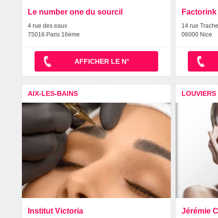
Le number one du sourcil
Factorink
4 rue des eaux
14 rue Trache
75016 Paris 16ème
06000 Nice
AFFICHER LE N°
AIX-LES-BAINS
LOUVIERS
Institut Victoria
Jérémie C