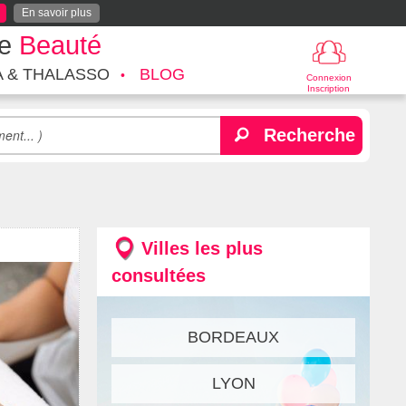
En savoir plus
te
Beauté
A & THALASSO
BLOG
Connexion
Inscription
Recherche
Villes les plus
consultées
BORDEAUX
LYON