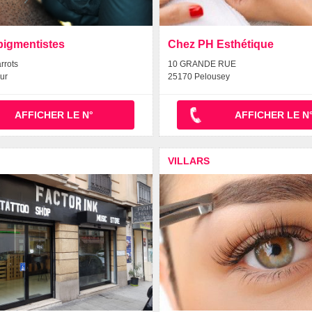
pigmentistes
Chez PH Esthétique
arrots
10 GRANDE RUE
ur
25170 Pelousey
AFFICHER LE N°
AFFICHER LE N
VILLARS