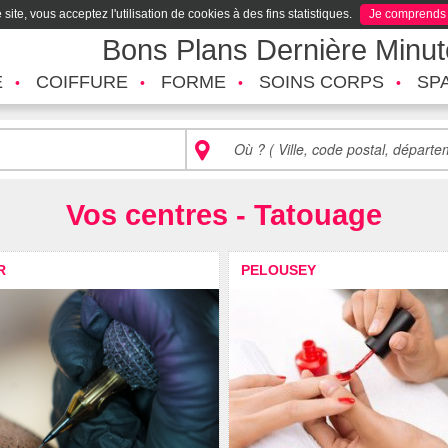
site, vous acceptez l'utilisation de cookies à des fins statistiques.
Je comprends
Bons Plans Dernière Minu
É
COIFFURE
FORME
SOINS CORPS
SP
Vos centres - Tatouage
R
PELOUSEY