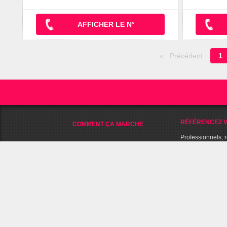
AFFICHER LE N°
P
Précédent
1
e
c
RÉFÉRENCEZ V
COMMENT ÇA MARCHE
Professionnels, 
AIDE / FAQ
établissement s
LE BLOG
A PROPOS DE 
NOUS CONTACTER
NOUS SUIVRE SUR