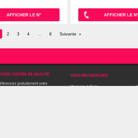
AFFICHER LE N°
AFFICHER LE N
age
2
3
4
6
Suivante
n
ours
OTRE CENTRE DE BEAUTÉ
VOUS RECHERCHEZ
référencez gratuitement votre
Massage à Paris
I
ur BPDM.
Epilation à Lyon
B
Manucure à Paris
S
BPDM
Soin beauté à Bordeaux
C
Spa à Lyon
S
Séance de Fitness à Lille
C
Sport Aquabiking à Paris
T
C