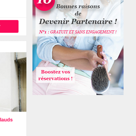
°
alauds