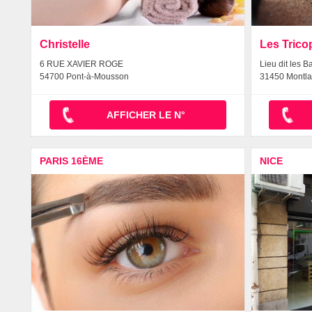
Christelle
Les Trico
6 RUE XAVIER ROGE
Lieu dit les B
54700 Pont-à-Mousson
31450 Montla
AFFICHER LE N°
PARIS 16ÈME
NICE