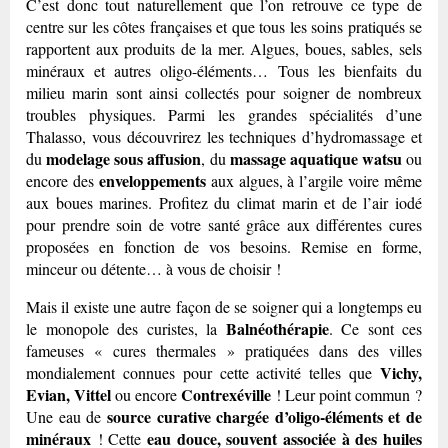
C’est donc tout naturellement que l’on retrouve ce type de
centre sur les côtes françaises et que tous les soins pratiqués se
rapportent aux produits de la mer. Algues, boues, sables, sels
minéraux et autres oligo-éléments… Tous les bienfaits du
milieu marin sont ainsi collectés pour soigner de nombreux
troubles physiques. Parmi les grandes spécialités d’une
Thalasso, vous découvrirez les techniques d’hydromassage et
modelage sous affusion
massage aquatique watsu
du
, du
ou
enveloppements
encore des
aux algues, à l’argile voire même
aux boues marines. Profitez du climat marin et de l’air iodé
pour prendre soin de votre santé grâce aux différentes cures
proposées en fonction de vos besoins. Remise en forme,
minceur ou détente… à vous de choisir !
Mais il existe une autre façon de se soigner qui a longtemps eu
Balnéothérapie
le monopole des curistes, la
. Ce sont ces
fameuses « cures thermales » pratiquées dans des villes
Vichy,
mondialement connues pour cette activité telles que
Evian, Vittel
Contrexéville
ou encore
! Leur point commun ?
source curative chargée d’oligo-éléments et de
Une eau de
minéraux
eau douce, souvent associée à des huiles
! Cette