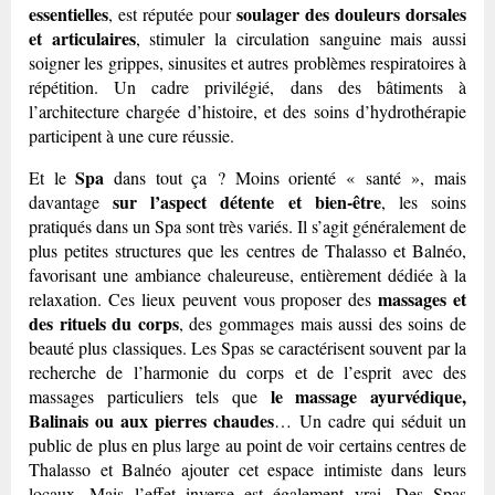
essentielles
soulager des douleurs dorsales
, est réputée pour
et articulaires
, stimuler la circulation sanguine mais aussi
soigner les grippes, sinusites et autres problèmes respiratoires à
répétition. Un cadre privilégié, dans des bâtiments à
l’architecture chargée d’histoire, et des soins d’hydrothérapie
participent à une cure réussie.
Spa
Et le
dans tout ça ? Moins orienté « santé », mais
sur l’aspect détente et bien-être
davantage
, les soins
pratiqués dans un Spa sont très variés. Il s’agit généralement de
plus petites structures que les centres de Thalasso et Balnéo,
favorisant une ambiance chaleureuse, entièrement dédiée à la
massages et
relaxation. Ces lieux peuvent vous proposer des
des rituels du corps
, des gommages mais aussi des soins de
beauté plus classiques. Les Spas se caractérisent souvent par la
recherche de l’harmonie du corps et de l’esprit avec des
le massage ayurvédique,
massages particuliers tels que
Balinais ou aux pierres chaudes
… Un cadre qui séduit un
public de plus en plus large au point de voir certains centres de
Thalasso et Balnéo ajouter cet espace intimiste dans leurs
locaux. Mais l’effet inverse est également vrai. Des Spas