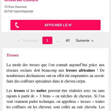
70 Rue Garonne
83700 Saint-Raphaël
AFFICHER LE N°
Page
Précédent
1
40
Suivante
en
cours
Tresses
La mode des tresses que l’on connaît aujourd’hui grâce aux
tresses africaines
réseaux sociaux doit beaucoup aux
! De
nombreuses déclinaisons ont en effet été empruntées au savoir-
faire des coiffeurs spécialisés dans le cheveu crépu.
tresses
nattes
Les
et les
peuvent être réalisées avec ou sans
rajouts à partir de « 3 brins » ou mèches de cheveux. Si l’on
veut vraiment parler technique, on appellera « tresses » toutes
les coiffures où les cheveux sont collés au cuir chevelu. Les