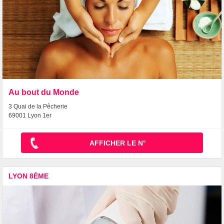
Au bout du Monde
3 Quai de la Pêcherie
69001 Lyon 1er
AFFICHER LE N°
LYON 8ÈME