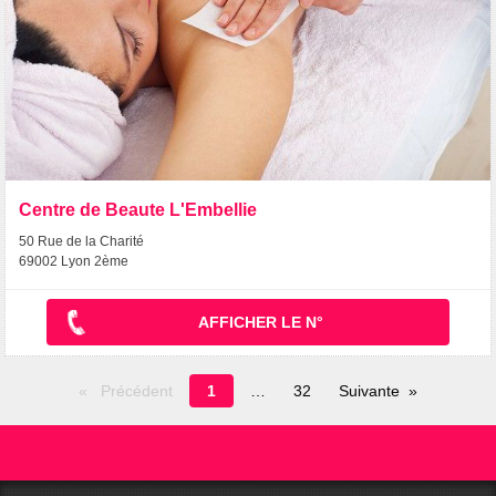
Centre de Beaute L'Embellie
50 Rue de la Charité
69002 Lyon 2ème
AFFICHER LE N°
Page
Précédent
1
32
Suivante
en
cours