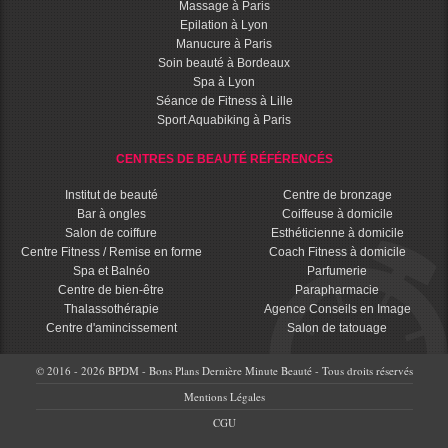
Massage à Paris
Epilation à Lyon
Manucure à Paris
Soin beauté à Bordeaux
Spa à Lyon
Séance de Fitness à Lille
Sport Aquabiking à Paris
CENTRES DE BEAUTÉ RÉFÉRENCÉS
Institut de beauté
Centre de bronzage
Bar à ongles
Coiffeuse à domicile
Salon de coiffure
Esthéticienne à domicile
Centre Fitness / Remise en forme
Coach Fitness à domicile
Spa et Balnéo
Parfumerie
Centre de bien-être
Parapharmacie
Thalassothérapie
Agence Conseils en Image
Centre d'amincissement
Salon de tatouage
© 2016 - 2026 BPDM - Bons Plans Dernière Minute Beauté - Tous droits réservés
Mentions Légales
CGU