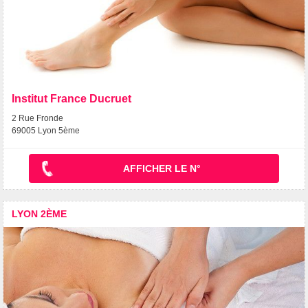
Institut France Ducruet
2 Rue Fronde
69005 Lyon 5ème
AFFICHER LE N°
LYON 2ÈME