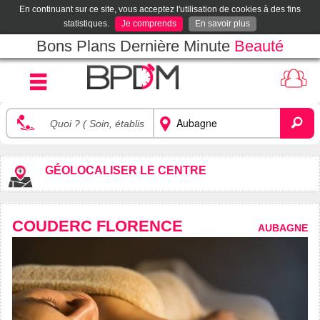
En continuant sur ce site, vous acceptez l'utilisation de cookies à des fins
statistiques.
Je comprends
En savoir plus
Bons Plans Dernière Minute
Beauté
GÉOLOCALISER LE CENTRE
COUDERC FLORENCE
AUBAGNE