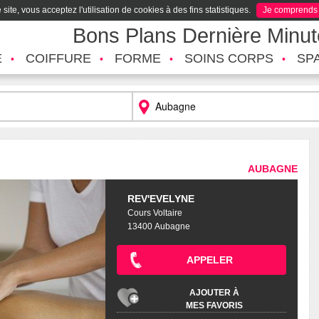
site, vous acceptez l'utilisation de cookies à des fins statistiques.
Je comprends
Bons Plans Dernière Minu
É
COIFFURE
FORME
SOINS CORPS
SP
AUBAGNE
REV'EVELYNE
Cours Voltaire
13400 Aubagne
APPELER
AJOUTER À
MES FAVORIS