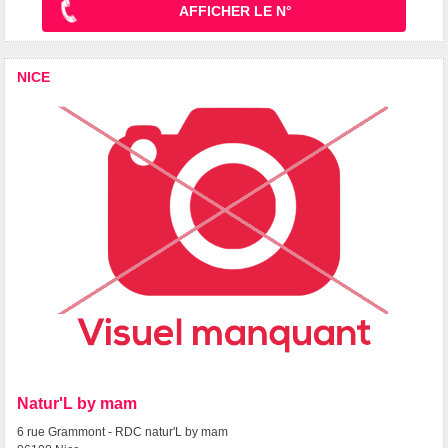
AFFICHER LE N°
NICE
Natur'L by mam
6 rue Grammont - RDC natur'L by mam