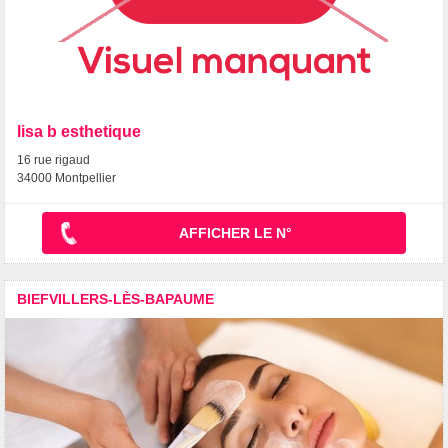
lisa b esthetique
16 rue rigaud
34000 Montpellier
AFFICHER LE N°
BIEFVILLERS-LÈS-BAPAUME