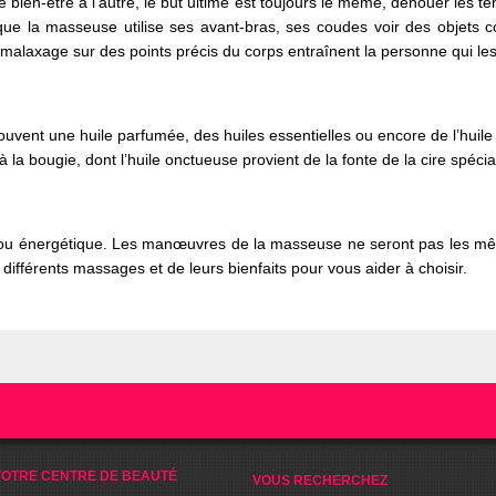
de bien-être à l’autre, le but ultime est toujours le même, dénouer les t
 que la masseuse utilise ses avant-bras, ses coudes voir des objets
alaxage sur des points précis du corps entraînent la personne qui le
 souvent une huile parfumée, des huiles essentielles ou encore de l’hui
la bougie, dont l’huile onctueuse provient de la fonte de la cire spéc
e ou énergétique. Les manœuvres de la masseuse ne seront pas les m
différents massages et de leurs bienfaits pour vous aider à choisir.
OTRE CENTRE DE BEAUTÉ
VOUS RECHERCHEZ