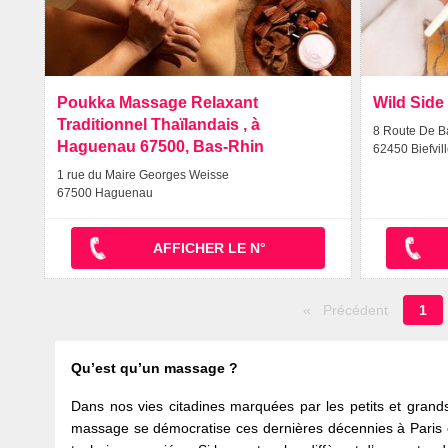
Poukka Massage Relaxant
Wild Side 
Traditionnel Thaïlandais , à
8 Route De 
Haguenau 67500, Bas-Rhin
62450 Biefvi
1 rue du Maire Georges Weisse
67500 Haguenau
AFFICHER LE N°
Pa
Précédent
1
en
cou
Qu’est qu’un massage ?
Dans nos vies citadines marquées par les petits et grands
massage se démocratise ces dernières décennies à Paris e