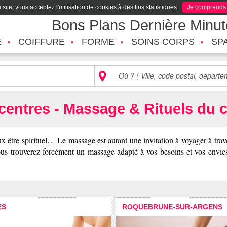
site, vous acceptez l'utilisation de cookies à des fins statistiques.
Je comprends
Bons Plans Dernière Minu
É
COIFFURE
FORME
SOINS CORPS
SP
centres - Massage & Rituels du 
 être spirituel… Le massage est autant une invitation à voyager à trave
 vous trouverez forcément un massage adapté à vos besoins et vos en
ES
ROQUEBRUNE-SUR-ARGENS