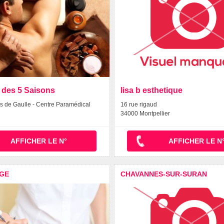
 des 5 Saisons
lisa b esthetique
s de Gaulle - Centre Paramédical
16 rue rigaud
34000 Montpellier
AFFICHER LE N°
AFFICHER LE N
GE
CHAVANNES-SUR-SURAN