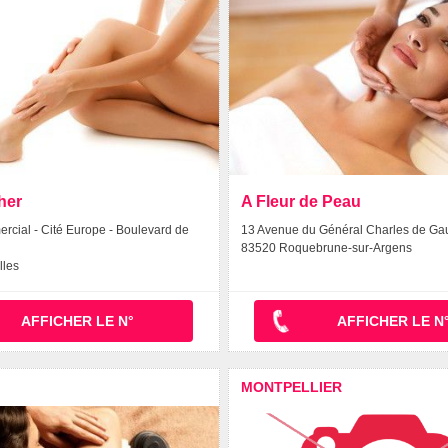
her
A Fleur de Peau
cial - Cité Europe - Boulevard de
13 Avenue du Général Charles de Gau
83520 Roquebrune-sur-Argens
lles
AFFICHER LE N°
AFFICHER LE N
MONTPELLIER