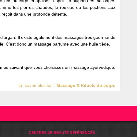
ensions du corps et apaiser l’esprit. La plupart des massages
 comme les pierres chaudes, le rouleau ou les pochons aux
s reçoit dans une profonde détente.
le d’argan. Il existe également des massages très gourmands
iale. C’est donc un massage parfumé avec une huile tiède.
êmes suivant que vous choisissez un massage ayurvédique,
En savoir plus sur :
Massage & Rituels du corps
CENTRES DE BEAUTÉ RÉFÉRENCÉS