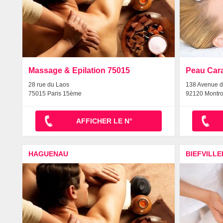
Massage & Epilation 75015
Peau Car
28 rue du Laos
138 Avenue d
75015 Paris 15ème
92120 Montr
AFFICHER LE N°
HAGUENAU
BIEFVILL