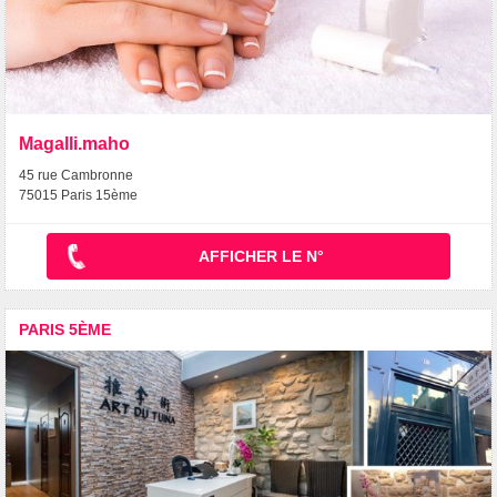
Magalli.maho
45 rue Cambronne
75015 Paris 15ème
AFFICHER LE N°
PARIS 5ÈME