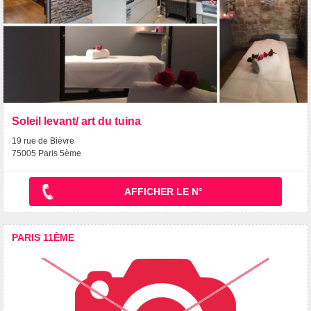
Soleil levant/ art du tuina
19 rue de Bièvre
75005 Paris 5ème
AFFICHER LE N°
PARIS 11ÈME