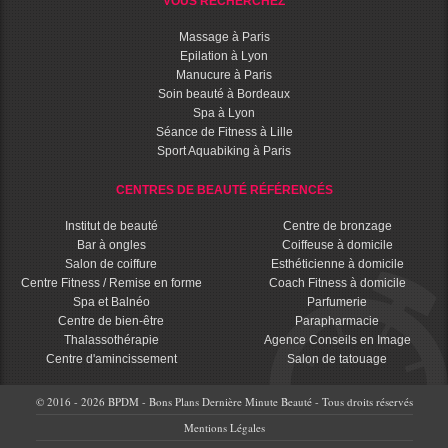
VOUS RECHERCHEZ
Massage à Paris
Epilation à Lyon
Manucure à Paris
Soin beauté à Bordeaux
Spa à Lyon
Séance de Fitness à Lille
Sport Aquabiking à Paris
CENTRES DE BEAUTÉ RÉFÉRENCÉS
Institut de beauté
Centre de bronzage
Bar à ongles
Coiffeuse à domicile
Salon de coiffure
Esthéticienne à domicile
Centre Fitness / Remise en forme
Coach Fitness à domicile
Spa et Balnéo
Parfumerie
Centre de bien-être
Parapharmacie
Thalassothérapie
Agence Conseils en Image
Centre d'amincissement
Salon de tatouage
© 2016 - 2026 BPDM - Bons Plans Dernière Minute Beauté - Tous droits réservés
Mentions Légales