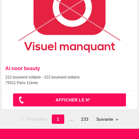
Al noor beauty
222 boulverd voltaire - 222 boulverd voltaire
75011 Paris 11ème
AFFICHER LE N°
Page
Précédent
1
233
Suivante
en
cours