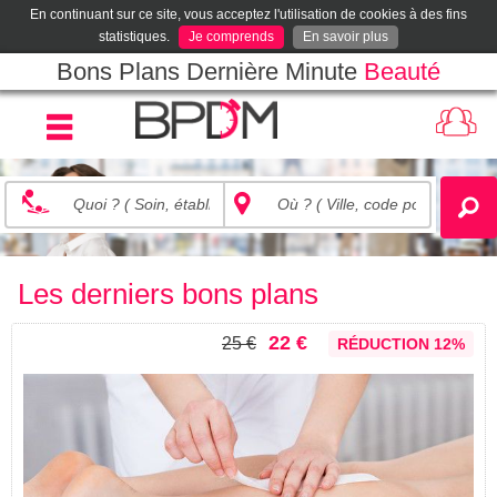
En continuant sur ce site, vous acceptez l'utilisation de cookies à des fins
statistiques.
Je comprends
En savoir plus
Bons Plans Dernière Minute
Beauté
Les derniers bons plans
22 €
25 €
RÉDUCTION 12%