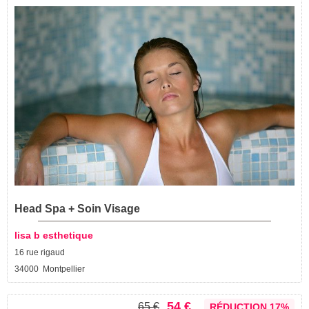
Head Spa + Soin Visage
lisa b esthetique
16 rue rigaud
34000 Montpellier
54 €
65 €
RÉDUCTION 17%