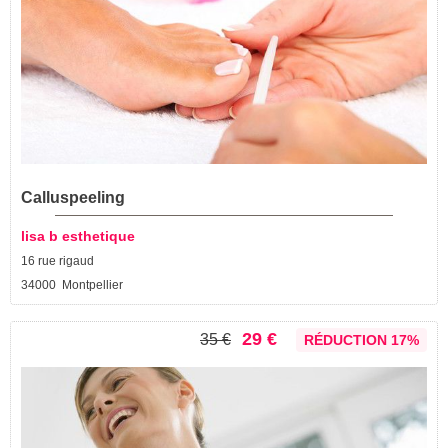
Calluspeeling
lisa b esthetique
16 rue rigaud
34000 Montpellier
29 €
35 €
RÉDUCTION 17%