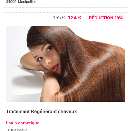
34000 Montpellier
124 €
155 €
RÉDUCTION 20%
Traitement Régénérant cheveux
lisa b esthetique
16 rue rigaud