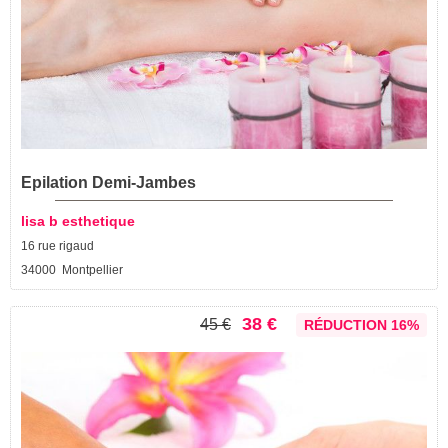
Epilation Demi-Jambes
lisa b esthetique
16 rue rigaud
34000 Montpellier
38 €
45 €
RÉDUCTION 16%