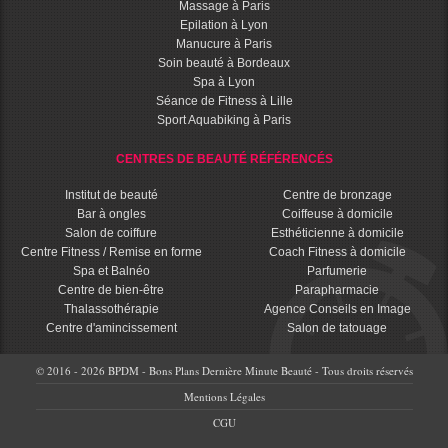
Massage à Paris
Epilation à Lyon
Manucure à Paris
Soin beauté à Bordeaux
Spa à Lyon
Séance de Fitness à Lille
Sport Aquabiking à Paris
CENTRES DE BEAUTÉ RÉFÉRENCÉS
Institut de beauté
Centre de bronzage
Bar à ongles
Coiffeuse à domicile
Salon de coiffure
Esthéticienne à domicile
Centre Fitness / Remise en forme
Coach Fitness à domicile
Spa et Balnéo
Parfumerie
Centre de bien-être
Parapharmacie
Thalassothérapie
Agence Conseils en Image
Centre d'amincissement
Salon de tatouage
© 2016 - 2026 BPDM - Bons Plans Dernière Minute Beauté - Tous droits réservés
Mentions Légales
CGU