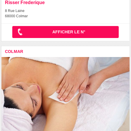
Risser Frederique
8 Rue Laine
68000 Colmar
AFFICHER LE N°
COLMAR