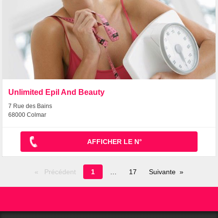
Unlimited Epil And Beauty
7 Rue des Bains
68000 Colmar
AFFICHER LE N°
Page
Précédent
1
17
Suivante
en
cours