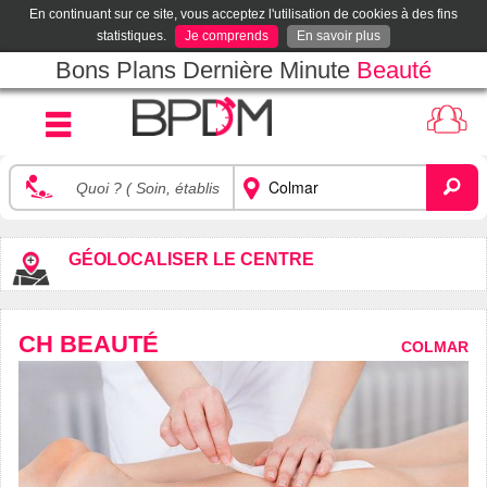
En continuant sur ce site, vous acceptez l'utilisation de cookies à des fins
statistiques.
Je comprends
En savoir plus
Bons Plans Dernière Minute
Beauté
GÉOLOCALISER LE CENTRE
CH BEAUTÉ
COLMAR