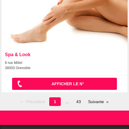
Spa & Look
8 rue Millet
38000 Grenoble
AFFICHER LE N°
Page
Précédent
1
43
Suivante
en
cours