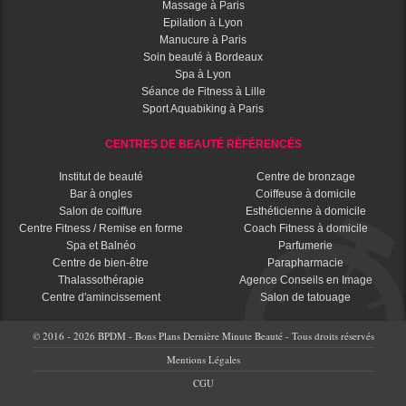
Massage à Paris
Epilation à Lyon
Manucure à Paris
Soin beauté à Bordeaux
Spa à Lyon
Séance de Fitness à Lille
Sport Aquabiking à Paris
CENTRES DE BEAUTÉ RÉFÉRENCÉS
Institut de beauté
Centre de bronzage
Bar à ongles
Coiffeuse à domicile
Salon de coiffure
Esthéticienne à domicile
Centre Fitness / Remise en forme
Coach Fitness à domicile
Spa et Balnéo
Parfumerie
Centre de bien-être
Parapharmacie
Thalassothérapie
Agence Conseils en Image
Centre d'amincissement
Salon de tatouage
© 2016 - 2026 BPDM - Bons Plans Dernière Minute Beauté - Tous droits réservés
Mentions Légales
CGU