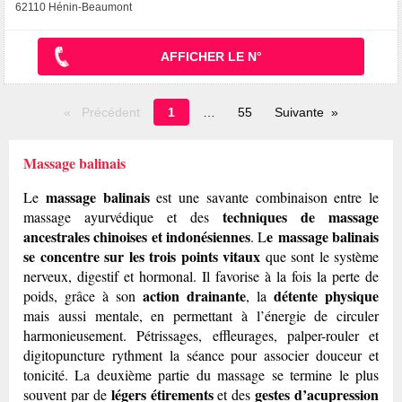
62110 Hénin-Beaumont
AFFICHER LE N°
Page
Précédent
1
55
Suivante
en
cours
Massage balinais
massage balinais
Le
est une savante combinaison entre le
techniques de massage
massage ayurvédique et des
ancestrales
chinoises et indonésiennes
e massage balinais
. L
se concentre sur les trois points vitaux
que sont le système
nerveux, digestif et hormonal. Il favorise à la fois la perte de
action drainante
détente physique
poids, grâce à son
, la
mais aussi mentale, en permettant à l’énergie de circuler
harmonieusement. Pétrissages, effleurages, palper-rouler et
digitopuncture rythment la séance pour associer douceur et
tonicité. La deuxième partie du massage se termine le plus
légers étirements
gestes d’acupression
souvent par de
et des