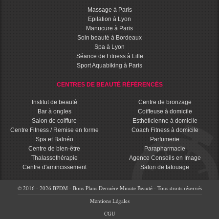
Massage à Paris
Epilation à Lyon
Manucure à Paris
Soin beauté à Bordeaux
Spa à Lyon
Séance de Fitness à Lille
Sport Aquabiking à Paris
CENTRES DE BEAUTÉ RÉFÉRENCÉS
Institut de beauté
Centre de bronzage
Bar à ongles
Coiffeuse à domicile
Salon de coiffure
Esthéticienne à domicile
Centre Fitness / Remise en forme
Coach Fitness à domicile
Spa et Balnéo
Parfumerie
Centre de bien-être
Parapharmacie
Thalassothérapie
Agence Conseils en Image
Centre d'amincissement
Salon de tatouage
© 2016 - 2026 BPDM - Bons Plans Dernière Minute Beauté - Tous droits réservés
Mentions Légales
CGU