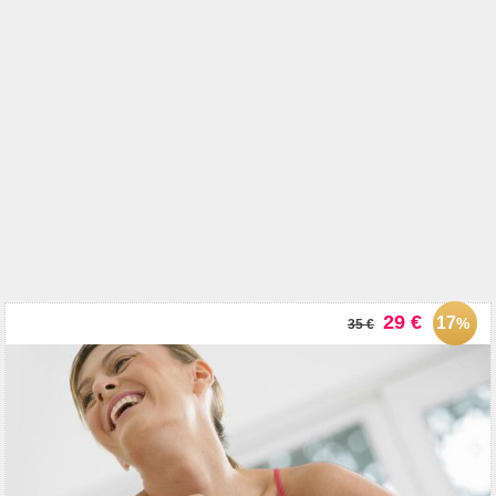
29 €
17
%
35 €