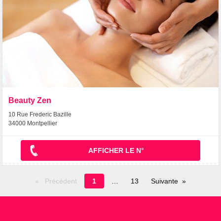
Beauty Zen
10 Rue Frederic Bazille
34000 Montpellier
AFFICHER LE N°
Page
Précédent
1
13
Suivante
en
cours