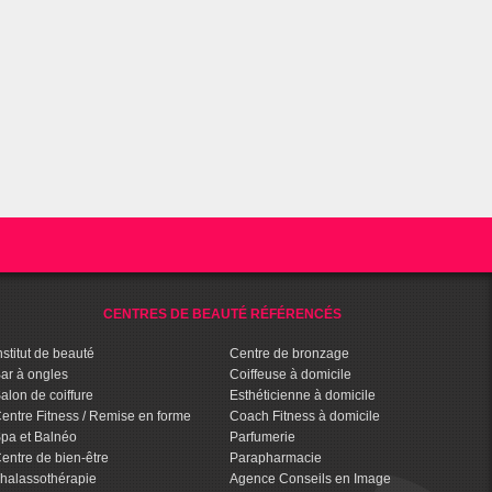
CENTRES DE BEAUTÉ RÉFÉRENCÉS
nstitut de beauté
Centre de bronzage
ar à ongles
Coiffeuse à domicile
alon de coiffure
Esthéticienne à domicile
entre Fitness / Remise en forme
Coach Fitness à domicile
pa et Balnéo
Parfumerie
entre de bien-être
Parapharmacie
halassothérapie
Agence Conseils en Image