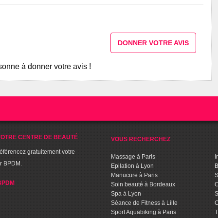
DONNER VOTRE AVIS
onne à donner votre avis !
OTRE CENTRE DE BEAUTÉ
VOUS RECHERCHEZ
référencez gratuitement votre
Massage à Paris
I
ur BPDM.
Epilation à Lyon
B
Manucure à Paris
S
BPDM
Soin beauté à Bordeaux
C
Spa à Lyon
S
Séance de Fitness à Lille
C
Sport Aquabiking à Paris
T