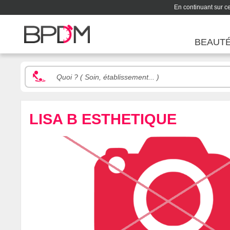
En continuant sur ce 
BEAUT
LISA B ESTHETIQUE