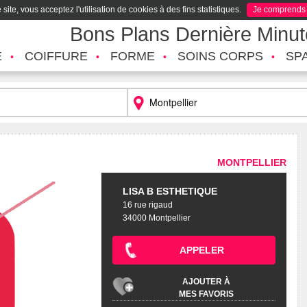
site, vous acceptez l'utilisation de cookies à des fins statistiques.
Je comprends
Bons Plans Dernière Minu
É
COIFFURE
FORME
SOINS CORPS
SP
MONTPELLIER
LISA B ESTHETIQUE
16 rue rigaud
34000 Montpellier
APPELER
AJOUTER À
MES FAVORIS