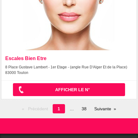
Escales Bien Etre
8 Place Gustave Lambert - 1er Etage - (angle Rue D'Alger Et de la Place)
83000 Toulon
AFFICHER LE N°
Page
Précédent
1
38
Suivante
en
cours