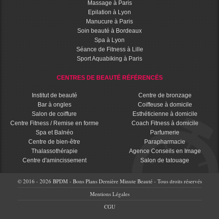
Massage à Paris
Epilation à Lyon
Manucure à Paris
Soin beauté à Bordeaux
Spa à Lyon
Séance de Fitness à Lille
Sport Aquabiking à Paris
CENTRES DE BEAUTÉ RÉFÉRENCÉS
Institut de beauté
Centre de bronzage
Bar à ongles
Coiffeuse à domicile
Salon de coiffure
Esthéticienne à domicile
Centre Fitness / Remise en forme
Coach Fitness à domicile
Spa et Balnéo
Parfumerie
Centre de bien-être
Parapharmacie
Thalassothérapie
Agence Conseils en Image
Centre d'amincissement
Salon de tatouage
© 2016 - 2026 BPDM - Bons Plans Dernière Minute Beauté - Tous droits réservés
Mentions Légales
CGU