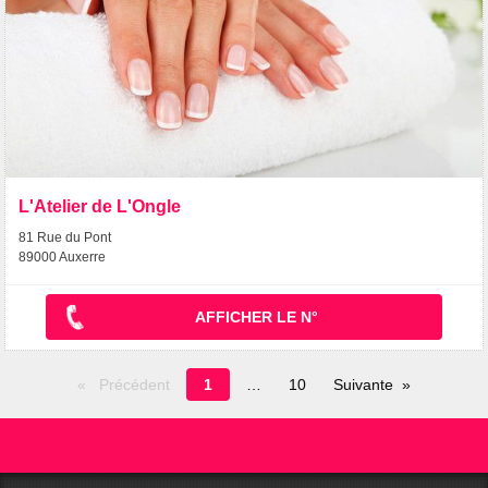
L'Atelier de L'Ongle
81 Rue du Pont
89000 Auxerre
AFFICHER LE N°
Page
Précédent
1
10
Suivante
en
cours