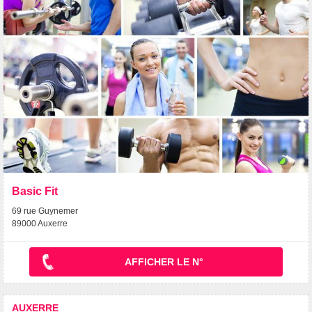
Basic Fit
69 rue Guynemer
89000 Auxerre
AFFICHER LE N°
AUXERRE