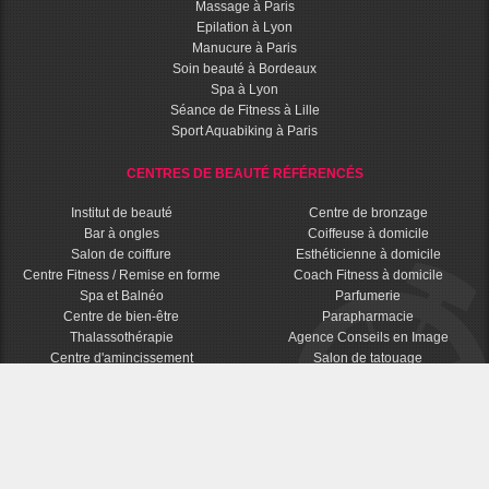
Massage à Paris
Epilation à Lyon
Manucure à Paris
Soin beauté à Bordeaux
Spa à Lyon
Séance de Fitness à Lille
Sport Aquabiking à Paris
CENTRES DE BEAUTÉ RÉFÉRENCÉS
Institut de beauté
Centre de bronzage
Bar à ongles
Coiffeuse à domicile
Salon de coiffure
Esthéticienne à domicile
Centre Fitness / Remise en forme
Coach Fitness à domicile
Spa et Balnéo
Parfumerie
Centre de bien-être
Parapharmacie
Thalassothérapie
Agence Conseils en Image
Centre d'amincissement
Salon de tatouage
© 2016 - 2026 BPDM - Bons Plans Dernière Minute Beauté - Tous droits réservés
Mentions Légales
CGU