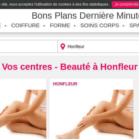
site, vous acceptez l'utilisation de cookies à des fins statistiques.
Je comprends
Bons Plans Dernière Minu
É
COIFFURE
FORME
SOINS CORPS
SP
Vos centres - Beauté à Honfleur
HONFLEUR