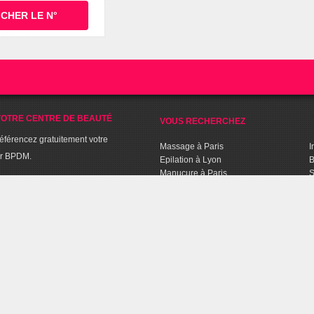
ICHER LE N°
OTRE CENTRE DE BEAUTÉ
VOUS RECHERCHEZ
référencez gratuitement votre
Massage à Paris
I
ur BPDM.
Epilation à Lyon
B
Manucure à Paris
S
BPDM
Soin beauté à Bordeaux
C
Spa à Lyon
S
Séance de Fitness à Lille
C
Sport Aquabiking à Paris
T
C