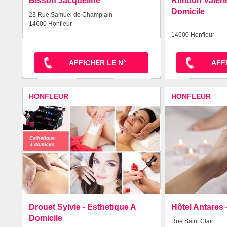
Bisson Jacqueline
Rimbon Valerie
Domicile
23 Rue Samuel de Champlain
14600 Honfleur
14600 Honfleur
AFFICHER LE N°
AFF
HONFLEUR
HONFLEUR
Drouet Sylvie - Esthetique A
Hôtel Antares 
Domicile
Rue Saint Clair