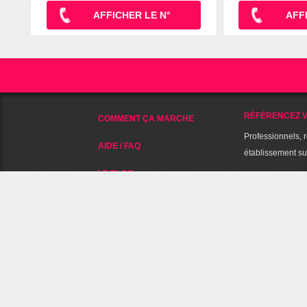
AFFICHER LE N°
AFF
RÉFÉRENCEZ V
COMMENT ÇA MARCHE
Professionnels, 
AIDE / FAQ
établissement s
LE BLOG
A PROPOS DE 
NOUS CONTACTER
NOUS SUIVRE SUR