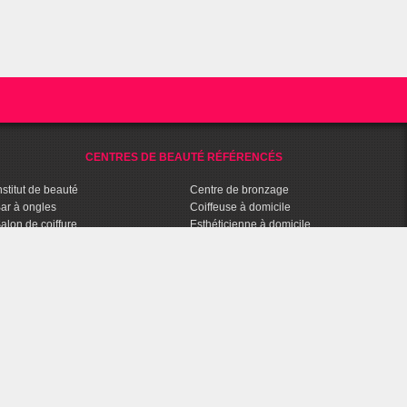
CENTRES DE BEAUTÉ RÉFÉRENCÉS
nstitut de beauté
Centre de bronzage
ar à ongles
Coiffeuse à domicile
alon de coiffure
Esthéticienne à domicile
entre Fitness / Remise en forme
Coach Fitness à domicile
pa et Balnéo
Parfumerie
entre de bien-être
Parapharmacie
halassothérapie
Agence Conseils en Image
entre d'amincissement
Salon de tatouage