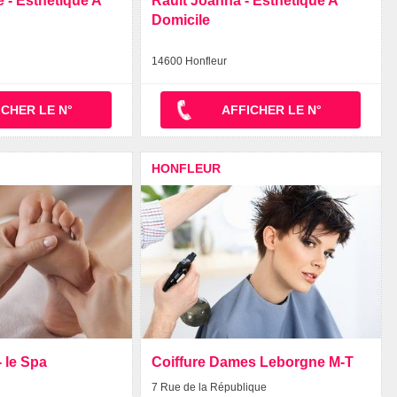
 - Esthetique A
Rault Joanna - Esthetique A
Domicile
14600 Honfleur
ICHER LE N°
AFFICHER LE N°
HONFLEUR
- le Spa
Coiffure Dames Leborgne M-T
7 Rue de la République