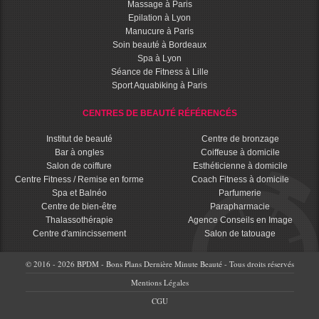
Massage à Paris
Epilation à Lyon
Manucure à Paris
Soin beauté à Bordeaux
Spa à Lyon
Séance de Fitness à Lille
Sport Aquabiking à Paris
CENTRES DE BEAUTÉ RÉFÉRENCÉS
Institut de beauté
Centre de bronzage
Bar à ongles
Coiffeuse à domicile
Salon de coiffure
Esthéticienne à domicile
Centre Fitness / Remise en forme
Coach Fitness à domicile
Spa et Balnéo
Parfumerie
Centre de bien-être
Parapharmacie
Thalassothérapie
Agence Conseils en Image
Centre d'amincissement
Salon de tatouage
© 2016 - 2026 BPDM - Bons Plans Dernière Minute Beauté - Tous droits réservés
Mentions Légales
CGU