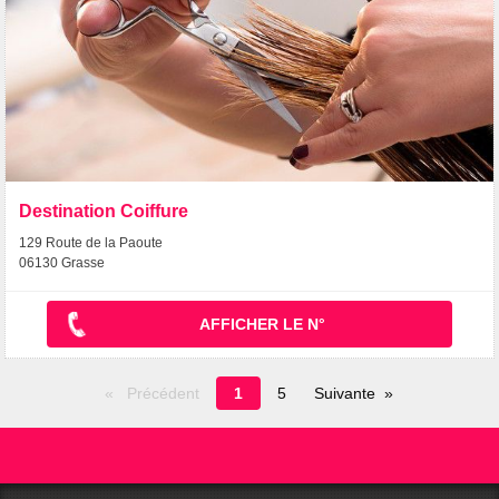
Destination Coiffure
129 Route de la Paoute
06130 Grasse
AFFICHER LE N°
Page
Précédent
1
5
Suivante
en
cours