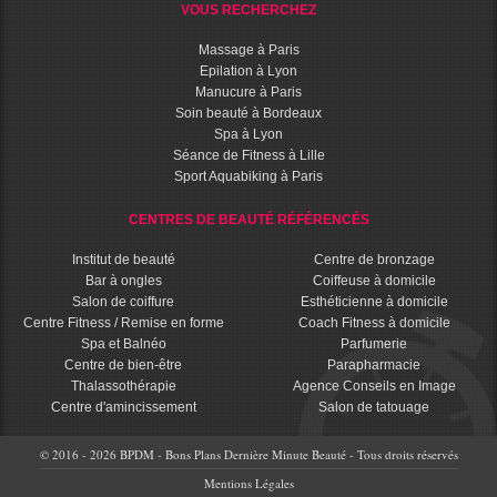
VOUS RECHERCHEZ
Massage à Paris
Epilation à Lyon
Manucure à Paris
Soin beauté à Bordeaux
Spa à Lyon
Séance de Fitness à Lille
Sport Aquabiking à Paris
CENTRES DE BEAUTÉ RÉFÉRENCÉS
Institut de beauté
Centre de bronzage
Bar à ongles
Coiffeuse à domicile
Salon de coiffure
Esthéticienne à domicile
Centre Fitness / Remise en forme
Coach Fitness à domicile
Spa et Balnéo
Parfumerie
Centre de bien-être
Parapharmacie
Thalassothérapie
Agence Conseils en Image
Centre d'amincissement
Salon de tatouage
© 2016 - 2026 BPDM - Bons Plans Dernière Minute Beauté - Tous droits réservés
Mentions Légales