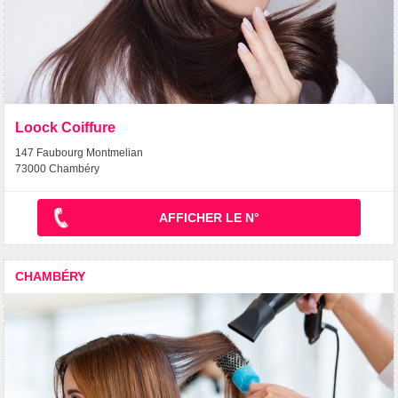
Loock Coiffure
147 Faubourg Montmelian
73000 Chambéry
AFFICHER LE N°
CHAMBÉRY