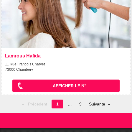
Lamrous Hafida
11 Rue Francois Charvet
73000 Chambéry
AFFICHER LE N°
Page
Précédent
1
9
Suivante
en
cours