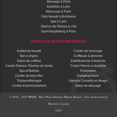
Massage à Paris
Epilation à Lyon
Manucure à Paris
Soin beauté à Bordeaux
Spa à Lyon
Séance de Fitness à Lille
Sport Aquabiking à Paris
CENTRES DE BEAUTÉ RÉFÉRENCÉS
Institut de beauté
Centre de bronzage
Bar à ongles
Coiffeuse à domicile
Salon de coiffure
Esthéticienne à domicile
Centre Fitness / Remise en forme
Coach Fitness à domicile
Spa et Balnéo
Parfumerie
Centre de bien-être
Parapharmacie
Thalassothérapie
Agence Conseils en Image
Centre d'amincissement
Salon de tatouage
© 2016 - 2026 BPDM - Bons Plans Dernière Minute Beauté - Tous droits réservés
Mentions Légales
CGU