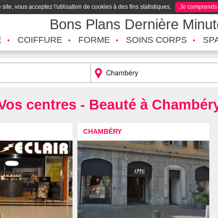
site, vous acceptez l'utilisation de cookies à des fins statistiques.
Je comprends
Bons Plans Dernière Minu
É
COIFFURE
FORME
SOINS CORPS
SP
Vos centres - Beauté à Chambér
CHAMBÉRY