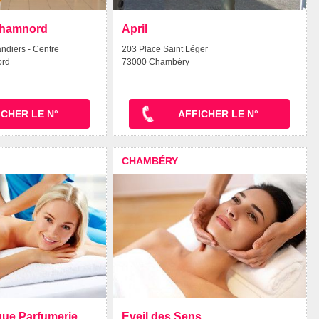
 Chamnord
April
ndiers - Centre
203 Place Saint Léger
ord
73000 Chambéry
ICHER LE N°
AFFICHER LE N°
CHAMBÉRY
que Parfumerie
Eveil des Sens