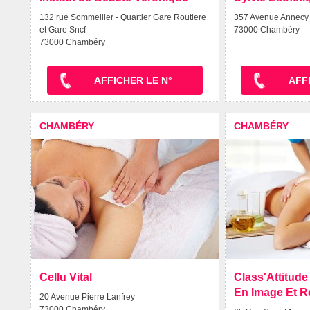
132 rue Sommeiller - Quartier Gare Routiere
357 Avenue Annecy
et Gare Sncf
73000 Chambéry
73000 Chambéry
AFFICHER LE N°
AFF
CHAMBÉRY
CHAMBÉRY
Cellu Vital
Class'Attitude
En Image Et R
20 Avenue Pierre Lanfrey
73000 Chambéry