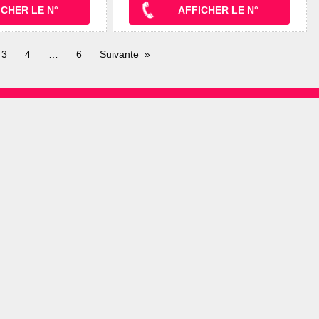
ICHER LE N°
AFFICHER LE N°
3
4
6
Suivante
OTRE CENTRE DE BEAUTÉ
VOUS RECHERCHEZ
référencez gratuitement votre
Massage à Paris
I
ur BPDM.
Epilation à Lyon
B
Manucure à Paris
S
BPDM
Soin beauté à Bordeaux
C
Spa à Lyon
S
Séance de Fitness à Lille
C
Sport Aquabiking à Paris
T
C