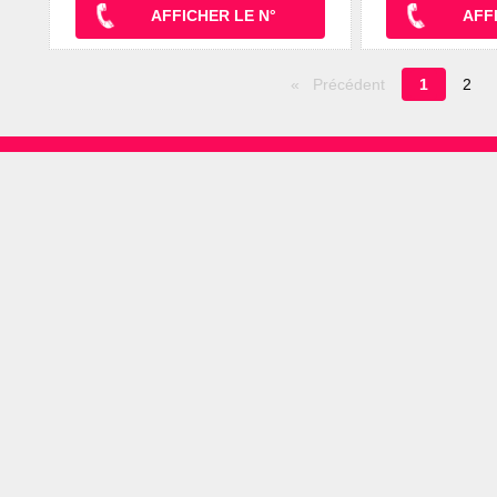
AFFICHER LE N°
AFF
Page
Précédent
1
2
en
cours
RÉFÉRENCEZ V
COMMENT ÇA MARCHE
Professionnels, 
AIDE / FAQ
établissement s
LE BLOG
A PROPOS DE 
NOUS CONTACTER
NOUS SUIVRE SUR