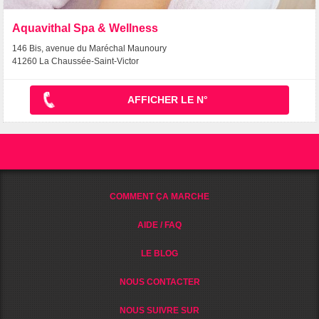
Aquavithal Spa & Wellness
146 Bis, avenue du Maréchal Maunoury
41260 La Chaussée-Saint-Victor
AFFICHER LE N°
COMMENT ÇA MARCHE
AIDE / FAQ
LE BLOG
NOUS CONTACTER
NOUS SUIVRE SUR