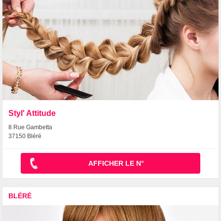
Styl' Attitude
8 Rue Gambetta
37150 Bléré
AFFICHER LE N°
BLÉRÉ