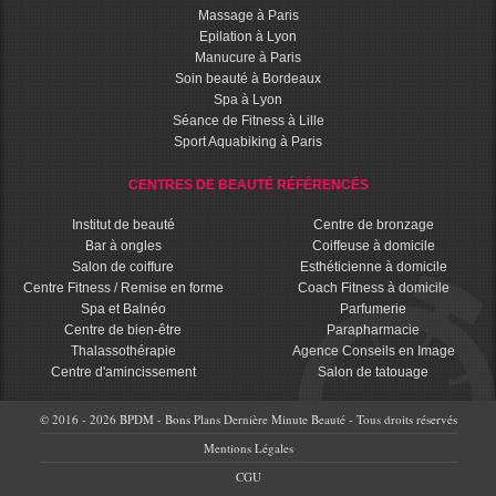
Massage à Paris
Epilation à Lyon
Manucure à Paris
Soin beauté à Bordeaux
Spa à Lyon
Séance de Fitness à Lille
Sport Aquabiking à Paris
CENTRES DE BEAUTÉ RÉFÉRENCÉS
Institut de beauté
Centre de bronzage
Bar à ongles
Coiffeuse à domicile
Salon de coiffure
Esthéticienne à domicile
Centre Fitness / Remise en forme
Coach Fitness à domicile
Spa et Balnéo
Parfumerie
Centre de bien-être
Parapharmacie
Thalassothérapie
Agence Conseils en Image
Centre d'amincissement
Salon de tatouage
© 2016 - 2026 BPDM - Bons Plans Dernière Minute Beauté - Tous droits réservés
Mentions Légales
CGU