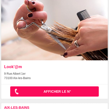
Look'@m
9 Rue Albert 1er
73100 Aix-les-Bains
AFFICHER LE N°
AIX-LES-BAINS