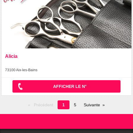
Alicia
73100 Aix-les-Bains
AFFICHER LE N°
Page
Précédent
1
5
Suivante
en
cours