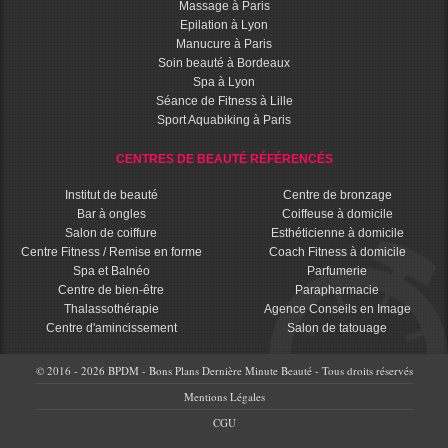
Massage à Paris
Epilation à Lyon
Manucure à Paris
Soin beauté à Bordeaux
Spa à Lyon
Séance de Fitness à Lille
Sport Aquabiking à Paris
CENTRES DE BEAUTÉ RÉFÉRENCÉS
Institut de beauté
Centre de bronzage
Bar à ongles
Coiffeuse à domicile
Salon de coiffure
Esthéticienne à domicile
Centre Fitness / Remise en forme
Coach Fitness à domicile
Spa et Balnéo
Parfumerie
Centre de bien-être
Parapharmacie
Thalassothérapie
Agence Conseils en Image
Centre d'amincissement
Salon de tatouage
© 2016 - 2026 BPDM - Bons Plans Dernière Minute Beauté - Tous droits réservés
Mentions Légales
CGU