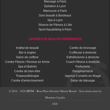
Massage à Paris
Epilation à Lyon
Manucure à Paris
Soin beauté à Bordeaux
Spa à Lyon
Séance de Fitness à Lille
Sport Aquabiking à Paris
CENTRES DE BEAUTÉ RÉFÉRENCÉS
Institut de beauté
Centre de bronzage
Bar à ongles
Coiffeuse à domicile
Salon de coiffure
Esthéticienne à domicile
Centre Fitness / Remise en forme
Coach Fitness à domicile
Spa et Balnéo
Parfumerie
Centre de bien-être
Parapharmacie
Thalassothérapie
Agence Conseils en Image
Centre d'amincissement
Salon de tatouage
© 2016 - 2026 BPDM - Bons Plans Dernière Minute Beauté - Tous droits réservés
Mentions Légales
CGU