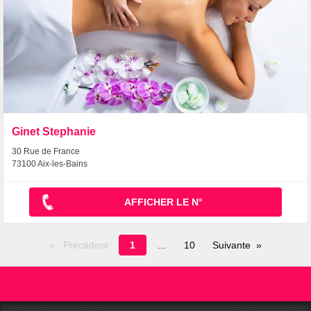
Ginet Stephanie
30 Rue de France
73100 Aix-les-Bains
AFFICHER LE N°
Page
Précédent
1
10
Suivante
en
cours