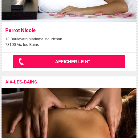
Perrot Nicole
13 Boulevard Madame Mourichon
73100 Aix-les-Bains
AFFICHER LE N°
AIX-LES-BAINS