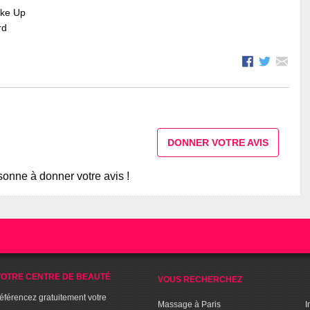
ake Up
rd
DONNER VOTRE AVIS
onne à donner votre avis !
OTRE CENTRE DE BEAUTÉ
VOUS RECHERCHEZ
référencez gratuitement votre
Massage à Paris
I