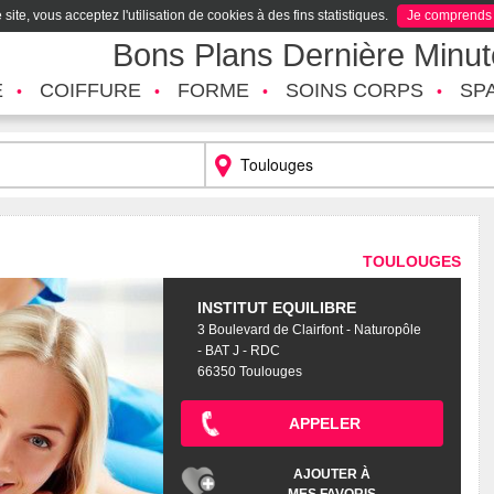
site, vous acceptez l'utilisation de cookies à des fins statistiques.
Je comprends
Bons Plans Dernière Minu
É
COIFFURE
FORME
SOINS CORPS
SP
TOULOUGES
INSTITUT EQUILIBRE
3 Boulevard de Clairfont - Naturopôle
- BAT J - RDC
66350 Toulouges
APPELER
AJOUTER À
MES FAVORIS