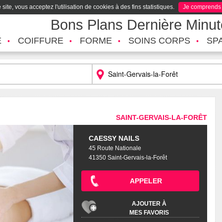
site, vous acceptez l'utilisation de cookies à des fins statistiques.
Je comprends
Bons Plans Dernière Minu
É
COIFFURE
FORME
SOINS CORPS
SP
SAINT-GERVAIS-LA-FORÊT
CAESSY NAILS
45 Route Nationale
41350 Saint-Gervais-la-Forêt
APPELER
AJOUTER À
MES FAVORIS