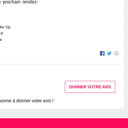
e prochain rendez-
ake Up
rd
re
DONNER VOTRE AVIS
onne à donner votre avis !