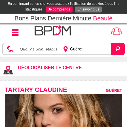
En continuant sur ce site, vous acceptez l'utilisation de cookies à des fins
statistiques.
Je comprends
En savoir plus
Bons Plans Dernière Minute
Beauté
GÉOLOCALISER LE CENTRE
TARTARY CLAUDINE
GUÉRET