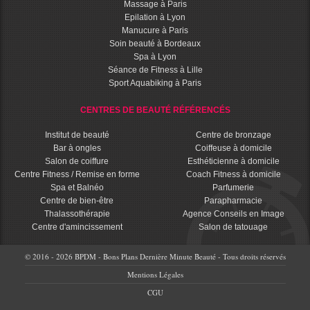
Massage à Paris
Epilation à Lyon
Manucure à Paris
Soin beauté à Bordeaux
Spa à Lyon
Séance de Fitness à Lille
Sport Aquabiking à Paris
CENTRES DE BEAUTÉ RÉFÉRENCÉS
Institut de beauté
Centre de bronzage
Bar à ongles
Coiffeuse à domicile
Salon de coiffure
Esthéticienne à domicile
Centre Fitness / Remise en forme
Coach Fitness à domicile
Spa et Balnéo
Parfumerie
Centre de bien-être
Parapharmacie
Thalassothérapie
Agence Conseils en Image
Centre d'amincissement
Salon de tatouage
© 2016 - 2026 BPDM - Bons Plans Dernière Minute Beauté - Tous droits réservés
Mentions Légales
CGU