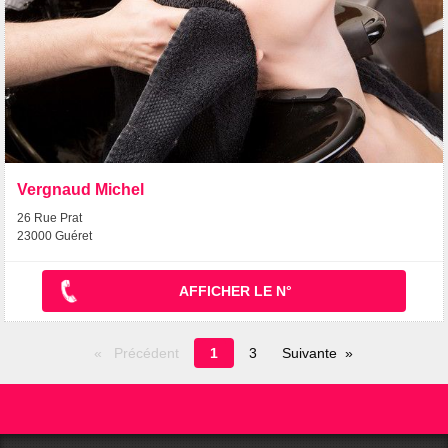
Vergnaud Michel
26 Rue Prat
23000 Guéret
AFFICHER LE N°
Page
Précédent
1
3
Suivante
en
cours