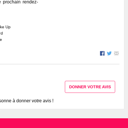
e prochain rendez-
ake Up
rd
re
DONNER VOTRE AVIS
onne à donner votre avis !