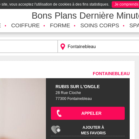
site, vous acceptez l'utilisation de cookies à des fins statistiques.
Je comprends
Bons Plans Dernière Minu
É
COIFFURE
FORME
SOINS CORPS
SP
FONTAINEBLEAU
RUBIS SUR L'ONGLE
28 Rue Cloche
77300 Fontainebleau
APPELER
AJOUTER À
MES FAVORIS