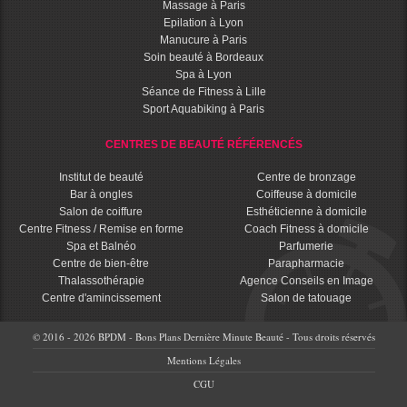
Massage à Paris
Epilation à Lyon
Manucure à Paris
Soin beauté à Bordeaux
Spa à Lyon
Séance de Fitness à Lille
Sport Aquabiking à Paris
CENTRES DE BEAUTÉ RÉFÉRENCÉS
Institut de beauté
Centre de bronzage
Bar à ongles
Coiffeuse à domicile
Salon de coiffure
Esthéticienne à domicile
Centre Fitness / Remise en forme
Coach Fitness à domicile
Spa et Balnéo
Parfumerie
Centre de bien-être
Parapharmacie
Thalassothérapie
Agence Conseils en Image
Centre d'amincissement
Salon de tatouage
© 2016 - 2026 BPDM - Bons Plans Dernière Minute Beauté - Tous droits réservés
Mentions Légales
CGU