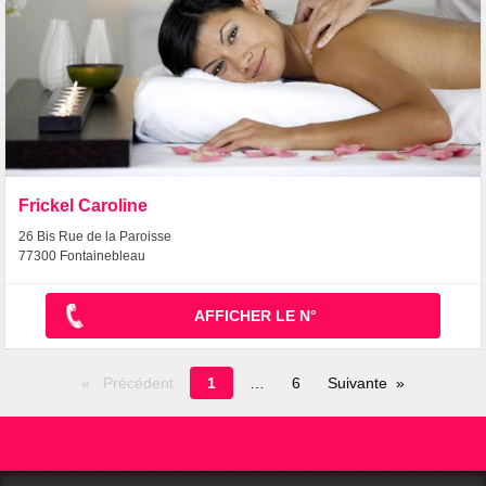
Frickel Caroline
26 Bis Rue de la Paroisse
77300 Fontainebleau
AFFICHER LE N°
Page
Précédent
1
6
Suivante
en
cours