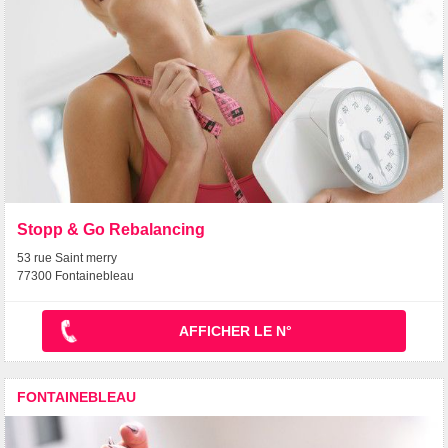
Stopp & Go Rebalancing
53 rue Saint merry
77300 Fontainebleau
AFFICHER LE N°
FONTAINEBLEAU