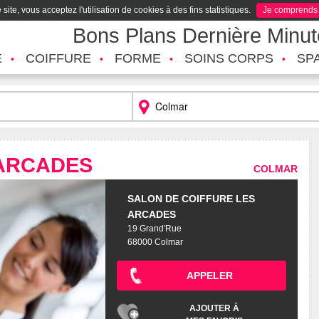
site, vous acceptez l'utilisation de cookies à des fins statistiques.
Je comprends
Bons Plans Dernière Minu
É
COIFFURE
FORME
SOINS CORPS
SP
 ARCADES
COLMAR
SALON DE COIFFURE LES
ARCADES
19 Grand'Rue
68000 Colmar
APPELER
AJOUTER À