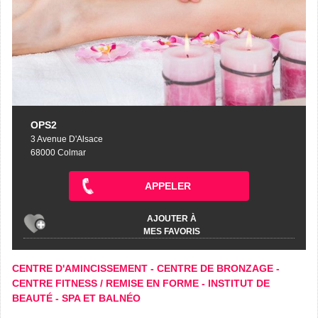
OPS2
3 Avenue D'Alsace
68000 Colmar
APPELER
AJOUTER À
MES FAVORIS
CENTRE D'AMINCISSEMENT
-
CENTRE DE BRONZAGE
-
CENTRE FITNESS / REMISE EN FORME
-
INSTITUT DE
BEAUTÉ
-
SPA ET BALNÉO