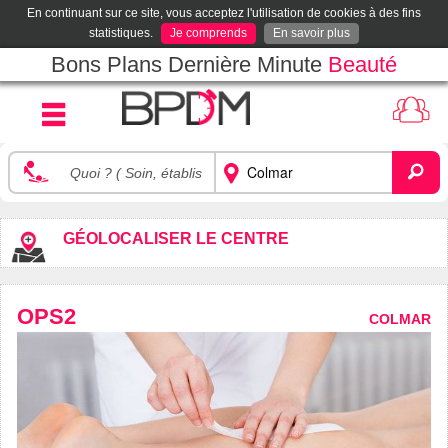
En continuant sur ce site, vous acceptez l'utilisation de cookies à des fins
statistiques.
Je comprends
En savoir plus
Bons Plans Dernière Minute
Beauté
GÉOLOCALISER LE CENTRE
OPS2
COLMAR