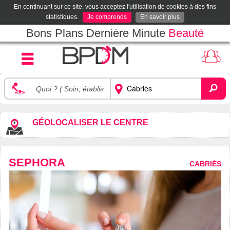
En continuant sur ce site, vous acceptez l'utilisation de cookies à des fins
statistiques.
Je comprends
En savoir plus
Bons Plans Dernière Minute
Beauté
GÉOLOCALISER LE CENTRE
SEPHORA
CABRIÈS