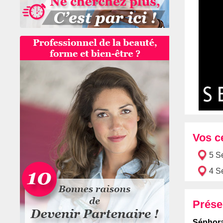
Vos c
5 S
4 S
Prése
Séphor