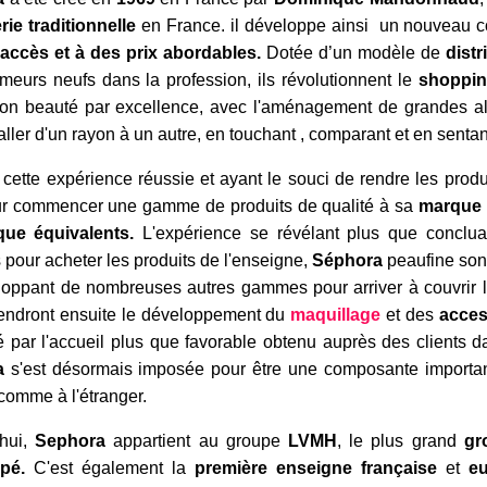
ie traditionnelle
en France. il développe ainsi un nouveau 
 accès et à des prix abordables.
Dotée d’un modèle de
distr
meurs neufs dans la profession, ils révolutionnent le
shoppin
tion beauté par excellence, avec l'aménagement de grandes a
aller d'un rayon à un autre, en touchant , comparant et en sentant
 cette expérience réussie et ayant le souci de rendre les produi
ur commencer une gamme de produits de qualité à sa
marque
ue équivalents.
L'expérience se révélant plus que conclua
ts pour acheter les produits de l'enseigne,
Séphora
peaufine son
oppant de nombreuses autres gammes pour arriver à couvrir l
iendront ensuite le développement du
maquillage
et des
acces
 par l'accueil plus que favorable obtenu auprès des clients
a
s'est désormais imposée pour être une composante importan
comme à l'étranger.
’hui,
Sephora
appartient au groupe
LVMH
, le plus grand
gro
pé.
C'est également la
première enseigne française
et
eu