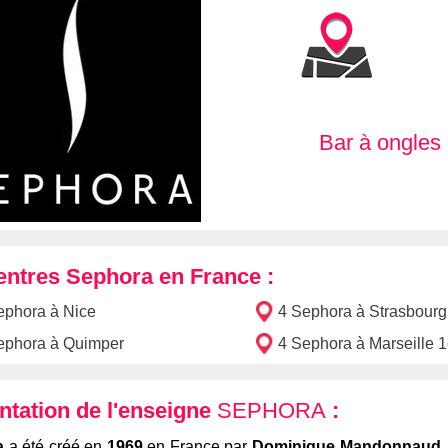
Bar à ongles
entres Sephora en France :
ephora à Nice
4 Sephora à Strasbourg
ephora à Quimper
4 Sephora à Marseille 1
ntation de l'enseigne
SEPHORA
:
a
a été créé en
1969
en France par
Dominique Mandonnaud