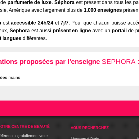
s de
parfumerie de luxe.
Séphora
est présent dans tous les pa
Asie, Amérique avec largement plus de
1.000 enseignes
présent
a
est
accessible 24h/24
et
7j/7
. Pour que chacun puisse accéd
ieux,
Sephora
est aussi
présent en ligne
avec un
portail
de p
0 langues
différentes.
ations proposées par l'enseigne
SEPHORA
 des mains
OTRE CENTRE DE BEAUTÉ
VOUS RECHERCHEZ
référencez gratuitement votre