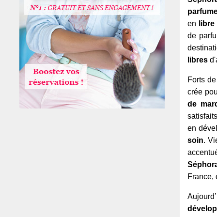
parfumer
en
libre
de parfu
destina
libres
d'
Forts de
crée po
de marq
satisfai
en dével
soin
. V
accentué
Séphor
France, 
Aujourd
dévelop