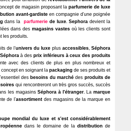
concept de magasin proposant la
parfumerie de luxe
ibution avant-gardiste
en compagnie d'une poignée
g
dans la
parfumerie
de
luxe
.
Sephora
devient la
llées dans des
magasins vastes
où les clients sont
 les produits.
ts de l'
univers du luxe
plus
accessibles
,
Séphora
 Séphora
à des
prix inférieurs à ceux des produits
nte avec des clients de plus en plus nombreux et
 concept en soignant la
packaging
de ses produits et
'essentiel des
besoins du
marché
des
produits de
soires
qui rencontreront un très gros succès, succès
 dans les magasins
Séphora à l'étranger
. La
marque
te de l'
assortiment
des magasins de la marque en
upe mondial du luxe et s'est considérablement
ropéenne
dans le domaine de la
distribution
de