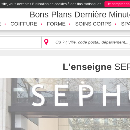
site, vous acceptez l'utilisation de cookies à des fins statistiques.
Je comprends
Bons Plans Dernière Minu
É
COIFFURE
FORME
SOINS CORPS
SP
L'enseigne
SE