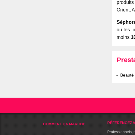
produit
Orient, 
Séphor
ou les l
moins
1
Prest
Beauté
RÉFÉRENCEZ V
COMMENT ÇA MARCHE
Professionnels, 