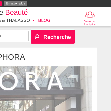
En savoir plus
te
Beauté
A & THALASSO
BLOG
Connexion
Inscription
Recherche
PHORA