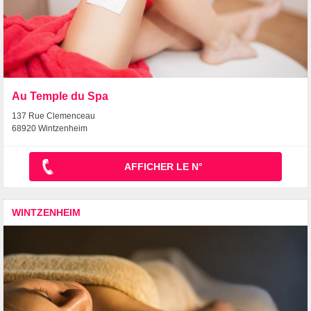
Au Temple du Spa
137 Rue Clemenceau
68920 Wintzenheim
AFFICHER LE N°
WINTZENHEIM