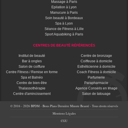
Massage à Paris
Epilation à Lyon
Manucure à Paris
Soin beauté à Bordeaux
Spa à Lyon
Séance de Fitness à Lille
Sport Aquabiking à Paris
CENTRES DE BEAUTÉ RÉFÉRENCÉS
Institut de beauté
Centre de bronzage
Bar à ongles
Coiffeuse à domicile
Salon de coiffure
Esthéticienne à domicile
Centre Fitness / Remise en forme
Coach Fitness à domicile
Spa et Balnéo
Parfumerie
Centre de bien-être
Parapharmacie
Thalassothérapie
Agence Conseils en Image
Centre d'amincissement
Salon de tatouage
© 2016 - 2026 BPDM - Bons Plans Dernière Minute Beauté - Tous droits réservés
Mentions Légales
CGU