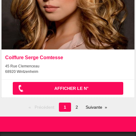
Coiffure Serge Comtesse
45 Rue Clemenceau
68920 Wintzenheim
AFFICHER LE N°
Page
Précédent
1
2
Suivante
en
cours