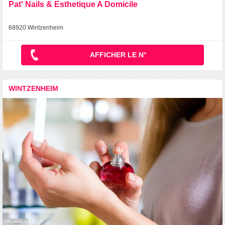
Pat' Nails & Esthetique A Domicile
68920 Wintzenheim
AFFICHER LE N°
WINTZENHEIM