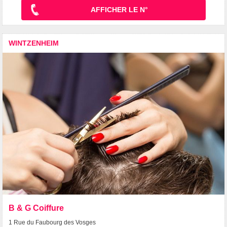
AFFICHER LE N°
WINTZENHEIM
B & G Coiffure
1 Rue du Faubourg des Vosges