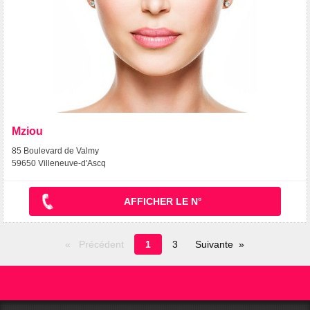
Mziou
85 Boulevard de Valmy
59650 Villeneuve-d'Ascq
AFFICHER LE N°
Page
Précédent
1
3
Suivante
en
cours