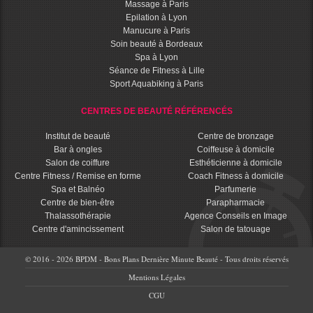
Massage à Paris
Epilation à Lyon
Manucure à Paris
Soin beauté à Bordeaux
Spa à Lyon
Séance de Fitness à Lille
Sport Aquabiking à Paris
CENTRES DE BEAUTÉ RÉFÉRENCÉS
Institut de beauté
Centre de bronzage
Bar à ongles
Coiffeuse à domicile
Salon de coiffure
Esthéticienne à domicile
Centre Fitness / Remise en forme
Coach Fitness à domicile
Spa et Balnéo
Parfumerie
Centre de bien-être
Parapharmacie
Thalassothérapie
Agence Conseils en Image
Centre d'amincissement
Salon de tatouage
© 2016 - 2026 BPDM - Bons Plans Dernière Minute Beauté - Tous droits réservés
Mentions Légales
CGU