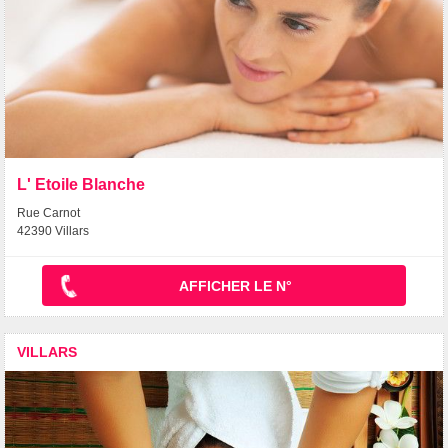
L' Etoile Blanche
Rue Carnot
42390 Villars
AFFICHER LE N°
VILLARS