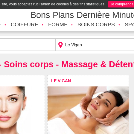
site, vous acceptez l'utilisation de cookies à des fins statistiques.
Je comprends
Bons Plans Dernière Minu
É
COIFFURE
FORME
SOINS CORPS
SP
- Soins corps - Massage & Déten
LE VIGAN