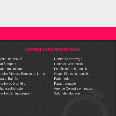
CENTRES DE BEAUTÉ RÉFÉRENCÉS
nstitut de beauté
Centre de bronzage
ar à ongles
Coiffeuse à domicile
alon de coiffure
Esthéticienne à domicile
entre Fitness / Remise en forme
Coach Fitness à domicile
pa et Balnéo
Parfumerie
entre de bien-être
Parapharmacie
halassothérapie
Agence Conseils en Image
entre d'amincissement
Salon de tatouage