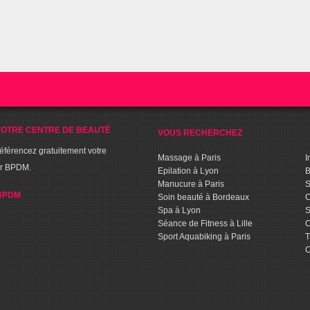
OTRE CENTRE DE BEAUTÉ
VOUS RECHERCHEZ
référencez gratuitement votre
Massage à Paris
I
ur BPDM.
Epilation à Lyon
B
Manucure à Paris
S
BPDM
Soin beauté à Bordeaux
C
Spa à Lyon
S
Séance de Fitness à Lille
C
Sport Aquabiking à Paris
T
C