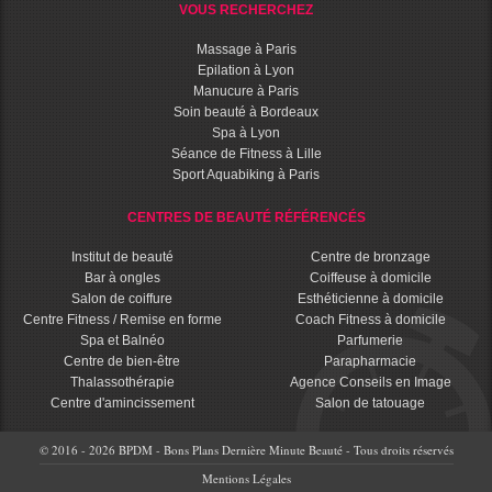
VOUS RECHERCHEZ
Massage à Paris
Epilation à Lyon
Manucure à Paris
Soin beauté à Bordeaux
Spa à Lyon
Séance de Fitness à Lille
Sport Aquabiking à Paris
CENTRES DE BEAUTÉ RÉFÉRENCÉS
Institut de beauté
Centre de bronzage
Bar à ongles
Coiffeuse à domicile
Salon de coiffure
Esthéticienne à domicile
Centre Fitness / Remise en forme
Coach Fitness à domicile
Spa et Balnéo
Parfumerie
Centre de bien-être
Parapharmacie
Thalassothérapie
Agence Conseils en Image
Centre d'amincissement
Salon de tatouage
© 2016 - 2026 BPDM - Bons Plans Dernière Minute Beauté - Tous droits réservés
Mentions Légales