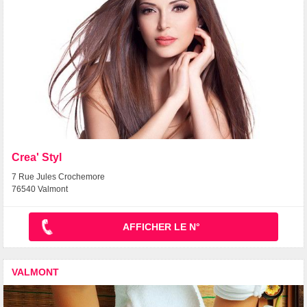
Crea' Styl
7 Rue Jules Crochemore
76540 Valmont
AFFICHER LE N°
VALMONT