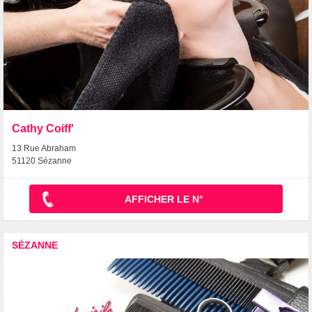
Cathy Coiff'
13 Rue Abraham
51120 Sézanne
AFFICHER LE N°
SÉZANNE