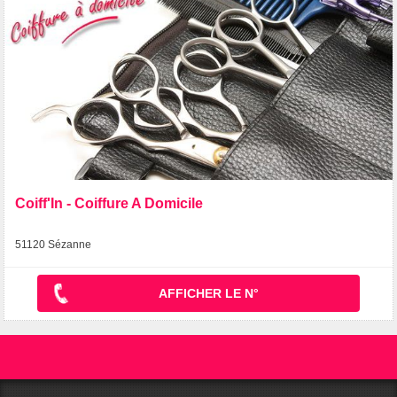
Coiff'In - Coiffure A Domicile
51120 Sézanne
AFFICHER LE N°