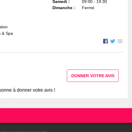
Samedi :
09:00 - 19:30
Dimanche :
Fermé
ation
o & Spa
DONNER VOTRE AVIS
onne à donner votre avis !