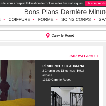
site, vous acceptez l'utilisation de cookies à des fins statistiques.
Je comprends
Bons Plans Dernière Minu
É
COIFFURE
FORME
SOINS CORPS
SP
CARRY-LE-ROUET
RÉSIDENCE SPA ADRIANA
2 Chemin des Diligences - Hôtel
adriana
13620 Carry-le-Rouet