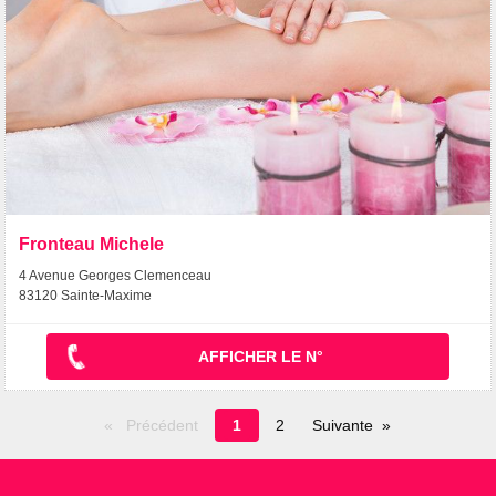
Fronteau Michele
4 Avenue Georges Clemenceau
83120 Sainte-Maxime
AFFICHER LE N°
Page
Précédent
1
2
Suivante
en
cours