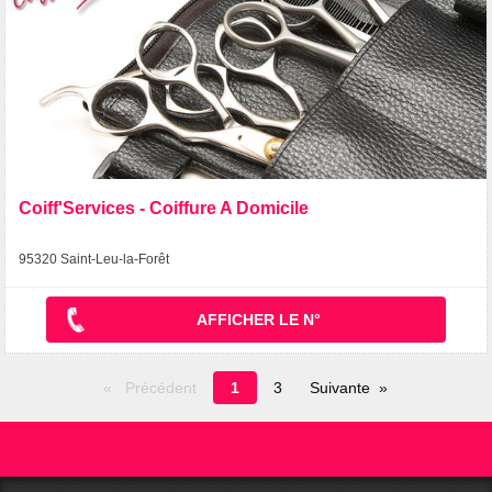
Coiff'Services - Coiffure A Domicile
95320 Saint-Leu-la-Forêt
AFFICHER LE N°
Page
Précédent
1
3
Suivante
en
cours