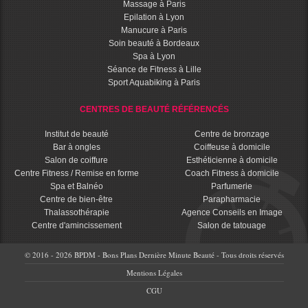
Massage à Paris
Epilation à Lyon
Manucure à Paris
Soin beauté à Bordeaux
Spa à Lyon
Séance de Fitness à Lille
Sport Aquabiking à Paris
CENTRES DE BEAUTÉ RÉFÉRENCÉS
Institut de beauté
Centre de bronzage
Bar à ongles
Coiffeuse à domicile
Salon de coiffure
Esthéticienne à domicile
Centre Fitness / Remise en forme
Coach Fitness à domicile
Spa et Balnéo
Parfumerie
Centre de bien-être
Parapharmacie
Thalassothérapie
Agence Conseils en Image
Centre d'amincissement
Salon de tatouage
© 2016 - 2026 BPDM - Bons Plans Dernière Minute Beauté - Tous droits réservés
Mentions Légales
CGU